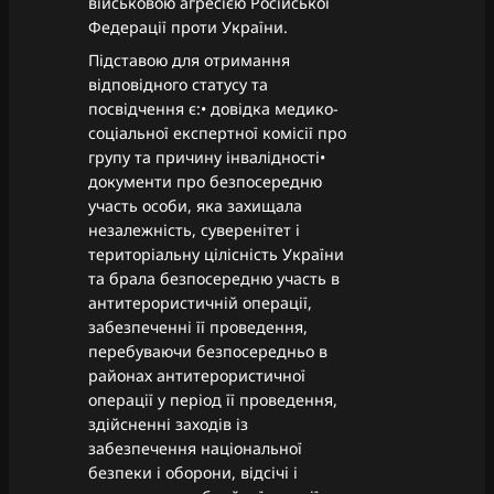
військовою агресією Російської
Федерації проти України.
Підставою для отримання
відповідного статусу та
посвідчення є:• довідка медико-
соціальної експертної комісії про
групу та причину інвалідності•
документи про безпосередню
участь особи, яка захищала
незалежність, суверенітет і
територіальну цілісність України
та брала безпосередню участь в
антитерористичній операції,
забезпеченні її проведення,
перебуваючи безпосередньо в
районах антитерористичної
операції у період її проведення,
здійсненні заходів із
забезпечення національної
безпеки і оборони, відсічі і