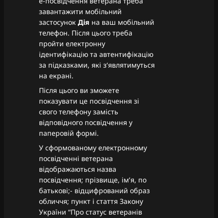
е-посвідчення ветерана треба
завантажити мобільний
застосунок
Дія
на ваш мобільний
телефон. Після цього треба
пройти електронну
ідентифікацію та автентифікацію
за підказками, які з‘являтимуться
на екрані.
Після цього ви зможете
показувати це посвідчення зі
свого телефону замість
відповідного посвідчення у
паперовій формі.
У сформованому електронному
посвідченні ветерана
відображаються назва
посвідчення; прізвище, ім’я, по
батькові;- відцифрований образ
обличчя; пункт і стаття Закону
України “Про статус ветеранів