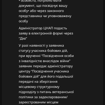
• особисто, потрібно мати
документ, що посвідчує вашу
особу• або через законного
представника чи уповноважену
особу
Адміністратор ЦНАП подасть
заяву в електронній формі через
“Дію”
У разі наявності у заявника
статусу учасника бойових дій,
при врученні “Посвідчення особи
з інвалідністю внаслідок війни”
заявник передає адміністратору
центру “Посвідчення учасника
бойових дій” для його подальшої
передачі на зберігання
місцевому структурному
підрозділу з питань ветеранської
політики за задекларованим/
зареєстрованим місцем