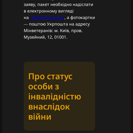
заяву, пакет необхідно надіслати
в електронному вигляді
на
dpi@mva.gov.ua
, а фотокартки
― поштою Укрпошта на адресу
Мінветеранів: м. Київ, пров.
Музейний, 12, 01001.
Про статус
особи з
інвалідністю
внаслідок
війни