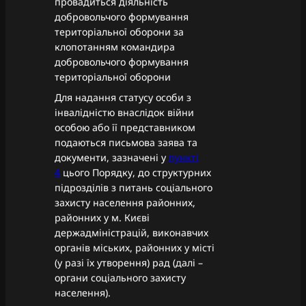
провадиться діяльність
добровольчого формування
територіальної оборони за
клопотанням командира
добровольчого формування
територіальної оборони
Для надання статусу особи з
інвалідністю внаслідок війни
особою або її представником
подаються письмова заява та
документи, зазначені у
пункті
4
цього Порядку, до структурних
підрозділів з питань соціального
захисту населення районних,
районних у м. Києві
держадміністрацій, виконавчих
органів міських, районних у місті
(у разі їх утворення) рад (далі –
органи соціального захисту
населення).