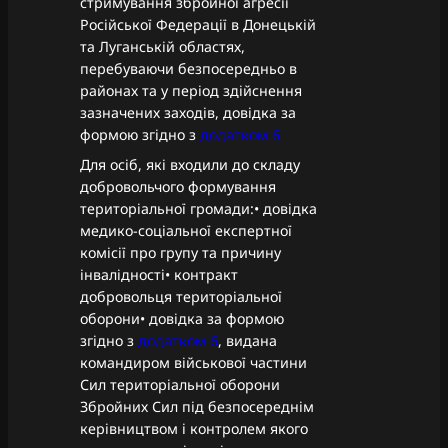
стримування збройної агресії
Російської Федерації в Донецькій
та Луганській областях,
перебуваючи безпосередньо в
районах та у період здійснення
зазначених заходів, довідка за
формою згідно з
додатком 6
Для осіб, які входили до складу
добровольчого формування
територіальної громади:• довідка
медико-соціальної експертної
комісії про групу та причину
інвалідності• контракт
добровольця територіальної
оборони• довідка за формою
згідно з
додатком 6
, видана
командиром військової частини
Сил територіальної оборони
Збройних Сил під безпосереднім
керівництвом і контролем якого