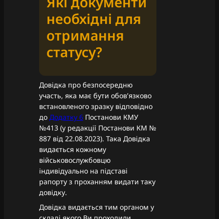
Які документи
необхідні для
отримання
статусу?
Довідка про безпосередню
участь, яка має бути обов’язково
встановленого зразку відповідно
до
Додатку 6
Постанови КМУ
№413 (у редакції Постанови КМ №
887 від 22.08.2023). Така Довідка
видається кожному
військовослужбовцю
індивідуально на підставі
рапорту з проханням видати таку
довідку.
Довідка видається тим органом у
складі якого Ви проходили