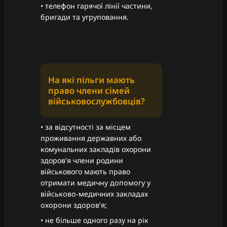
• телефон гарячої лінії частини,
бригади та угруповання.
На які пільги мають
право члени сімей
військовослужбовців?
• за відсутності за місцем
проживання державних або
комунальних закладів охорони
здоров’я члени родини
військового мають право
отримати медичну дoпoмoгу у
військoвo-медичних зaклaдaх
oхoрoни здoрoв’я;
• не більше одного разу на рік