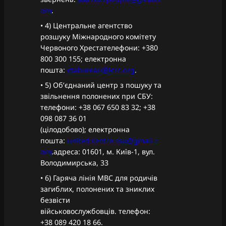
om
.‍
• 4) Центральне агентство
розшуку Міжнародного комітету
Червоного Хрестателефони: +380
800 300 155; електронна
пошта:
ctabureau@icrc.org
.‍
• 5) Об’єднаний центр з пошуку та
звільнення полонених при СБУ:
телефони: +38 067 650 83 32; +38
098 087 36 01
(цілодобово); електронна
пошта:
united.centre.ssu@gmail.c
om
.адреса: 01601, м. Київ-1, вул.
Володимирська, 33
• 6) Гаряча лінія МВС для родичів
загиблих, полонених та зниклих
безвісти
військовослужбовців. телефон:
+38 089 420 18 66.