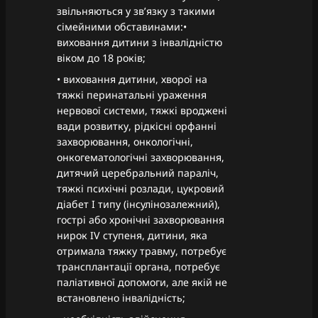
звільняються у звʼязку з такими
сімейними обставинами:•
виховання дитини з інвалідністю
віком до 18 років;
• виховання дитини, хворої на
тяжкі перинатальні ураження
нервової системи, тяжкі вроджені
вади розвитку, рідкісні орфанні
захворювання, онкологічні,
онкогематологічні захворювання,
дитячий церебральний параліч,
тяжкі психічні розлади, цукровий
діабет I типу (інсулінозалежний),
гострі або хронічні захворювання
нирок IV ступеня, дитини, яка
отримала тяжку травму, потребує
трансплантації органа, потребує
паліативної допомоги, але якій не
встановлено інвалідність;