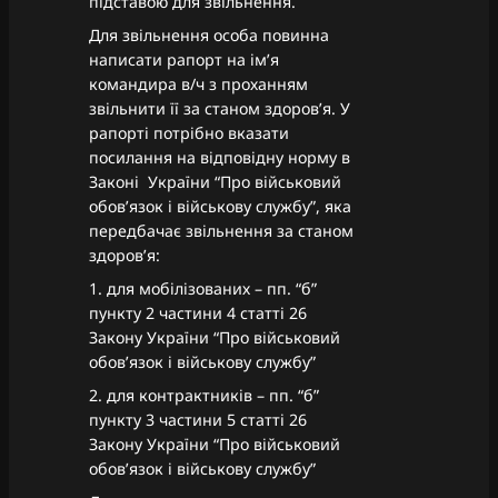
підставою для звільнення.
Для звільнення особа повинна
написати рапорт на імʼя
командира в/ч з проханням
звільнити її за станом здоровʼя. У
рапорті потрібно вказати
посилання на відповідну норму в
Законі України “Про військовий
обов’язок і військову службу”, яка
передбачає звільнення за станом
здоровʼя:
1. для мобілізованих – пп. “б”
пункту 2 частини 4 статті 26
Закону України “Про військовий
обов’язок і військову службу”
2. для контрактників – пп. “б”
пункту 3 частини 5 статті 26
Закону України “Про військовий
обов’язок і військову службу”