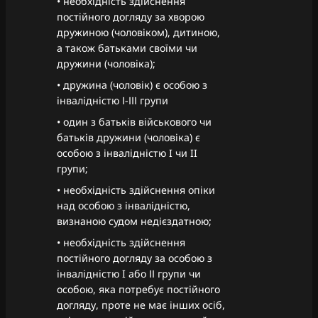
• необхідність здійснення
постійного догляду за хворою
дружиною (чоловіком), дитиною,
а також батьками своїми чи
дружини (чоловіка);
• дружина (чоловік) є особою з
інвалідністю І-ІІІ групи
• один з батьків військового чи
батьків дружини (чоловіка) є
особою з інвалідністю I чи II
групи;
• необхідність здійснення опіки
над особою з інвалідністю,
визнаною судом недієздатною;
• необхідність здійснення
постійного догляду за особою з
інвалідністю I або ІІ групи чи
особою, яка потребує постійного
догляду, проте не має інших осіб,