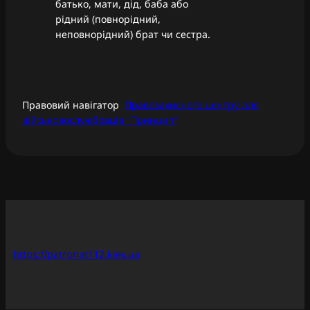
батько, мати, дід, баба або
рідний (повнорідний,
неповнорідний) брат чи сестра.
Правовий навігатор
Правозахисного центру для
військовослужбовців “Принцип”
https://patronat112.kiev.ua