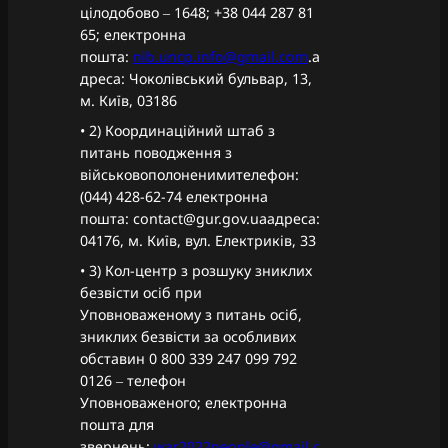
цілодобово ‒ 1648; +38 044 287 81
65; електронна
пошта:
nib.uncp.info@gmail.com
.а
дреса: Чоколівський бульвар, 13,
м. Київ, 03186
• 2) Координаційний штаб з
питань поводження з
військовополоненимителефон:
(044) 428-62-74 електронна
пошта: contact@gur.gov.uaадреса:
04176, м. Київ, вул. Електриків, 33
• 3) Кол-центр з розшуку зниклих
безвісти осіб при
Уповноваженому з питань осіб,
зниклих безвісти за особливих
обставин 0 800 339 247 099 792
0126 ‒ телефон
Уповноваженого; електронна
пошта для
звернень:
war2022people@gmail.c