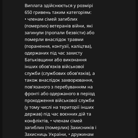
Виплата здійснюється у розмірі
650 гривень таким категоріям:
• членам сімей загиблих
(померлих) ветеранів війни, які
загинули (пропали безвісти) або
померли внаслідок травми
(поранення, контузії, каліцтва),
одержаних під час захисту
Батьківщини або виконання
інших обов’язків військової
служби (службових обов’язків), а
також внаслідок захворювання,
пов’язаного з перебуванням на
фронті або одержаного в період
проходження військової служби
(у тому числі на території інших
держав) під час воєнних дій та
конфліктів, • членам сімей
загиблих (померлих) Захисників і
Захисниць України, • дружинам