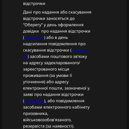
відстрочки
Дані про надання або скасування
відстрочки заносяться до
“Оберегу” у день оформлення
довідки про надання відстрочки
(
додаток 6
) або в день
надсилання повідомлення про
скасування відстрочки (
додаток
10
) засобами поштового зв’язку
на адресу задекларованого/
зареєстрованого місця
проживання (за умови її
уточнення) або адресу
електронної пошти, зазначеної у
заяві про надання відстрочки
(
додаток 4
), або повідомлення
засобами електронного кабінету
призовника,
військовозобов’язаного,
резервіста (за наявності).