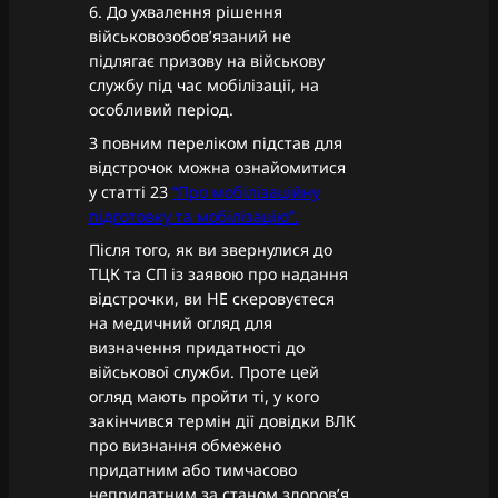
6. До ухвалення рішення
військовозобов’язаний не
підлягає призову на військову
службу під час мобілізації, на
особливий період.
З повним переліком підстав для
відстрочок можна ознайомитися
у статті 23
“Про мобілізаційну
підготовку та мобілізацію”.
Після того, як ви звернулися до
ТЦК та СП із заявою про надання
відстрочки, ви НЕ скеровуєтеся
на медичний огляд для
визначення придатності до
військової служби. Проте цей
огляд мають пройти ті, у кого
закінчився термін дії довідки ВЛК
про визнання обмежено
придатним або тимчасово
непридатним за станом здоров’я