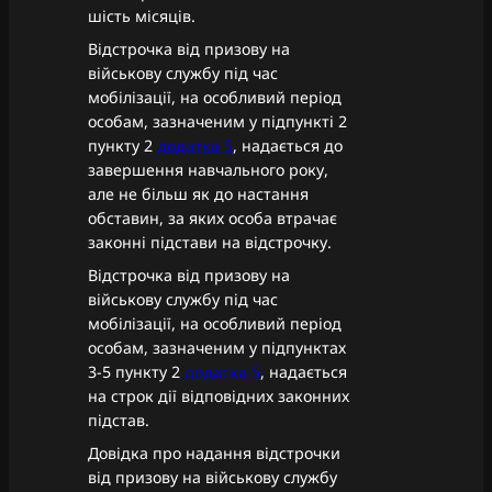
шість місяців.
Відстрочка від призову на
військову службу під час
мобілізації, на особливий період
особам, зазначеним у підпункті 2
пункту 2
додатка 5
, надається до
завершення навчального року,
але не більш як до настання
обставин, за яких особа втрачає
законні підстави на відстрочку.
Відстрочка від призову на
військову службу під час
мобілізації, на особливий період
особам, зазначеним у підпунктах
3-5 пункту 2
додатка 5
, надається
на строк дії відповідних законних
підстав.
Довідка про надання відстрочки
від призову на військову службу