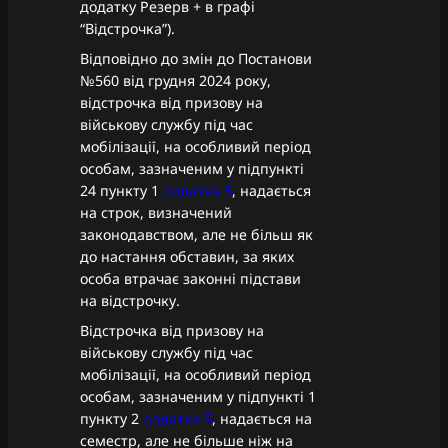
додатку Резерв + в графі
“Відстрочка”).
Відповідно до змін до Постанови
№560 від грудня 2024 року,
відстрочка від призову на
військову службу під час
мобілізації, на особливий період
особам, зазначеним у підпункті
24 пункту 1
додатка 5
, надається
на строк, визначений
законодавством, але не більш як
до настання обставин, за яких
особа втрачає законні підстави
на відстрочку.
Відстрочка від призову на
військову службу під час
мобілізації, на особливий період
особам, зазначеним у підпункті 1
пункту 2
додатка 5
, надається на
семестр, але не більше ніж на