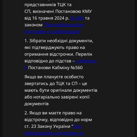
представників ТЦК та
СП, визначені Постановою КМУ
від 16 травня 2024 р.
№ 560
та
законом
“Про мобілізаційну
підготовку та мобілізацію”
1. Зібрати необхідні документи,
які підтверджують право на
отримання відстрочки. Перелік
відповідно до підстав –
у Додатку
5
Постанови Кабміну №560
Якщо ви плануєте особисто
звертатись до ТЦК та СП – це
мають бути оригінали документів
або нотаріально завірені копії
документів
2. Якщо ви маєте право на
відстрочку, відповідно до норм
ст. 23 Закону України “
Про
мобілізаційну підготовку та