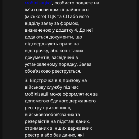
мобілізацію”
, особисто подаєте на
ім’я голови комісії районного
(міського) ТЦК та СП або його
відділу заяву за формою,
визначеною у додатку 4. До неї
додаються документи, що
підтверджують право на
відстрочку, або копії таких
документів, засвідчені в
установленому порядку. Заява
обов’язково реєструється.
3. Відстрочка від призову на
військову службу під час
мобілізації може оформлятися за
допомогою Єдиного державного
реєстру призовників,
військовозобов’язаних та
резервістів на підставі даних,
отриманих з інших державних
реєстрів або баз даних, які