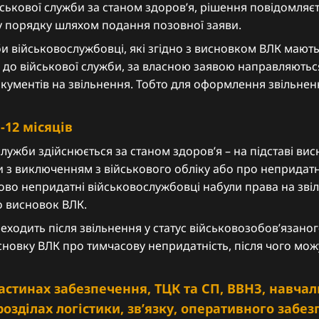
ійськової служби за станом здоров’я, рішення повідомляє
у порядку шляхом подання позовної заяви.
би військовослужбовці, які згідно з висновком ВЛК мають
до військової служби, за власною заявою направляються
ументів на звільнення. Тобто для оформлення звільненн
-12 місяців
лужби здійснюється за станом здоров’я – на підставі вис
и з виключенням з військового обліку або про непридатн
ово непридатні військовослужбовці набули права на зві
о висновок ВЛК.
еходить після звільнення у статус військовозобовʼязаног
исновку ВЛК про тимчасову непридатність, після чого мож
астинах забезпечення, ТЦК та СП, ВВНЗ, навчал
розділах логістики, зв’язку, оперативного забе