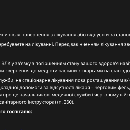
ни після повернення з лікування або відпустки за стано
еребуваєте на лікуванні. Перед закінченням лікування зв
ВЛК у звʼязку з погіршенням стану вашого здоровʼя нав
 звернення до медроти частини з скаргами на стан здор
служби, на стаціонарне лікування поза розташуванням в/
ідкладної допомоги за відсутності лікаря – черговим фе
про це начальникові медичної служби і черговому війсь
нітарного інструктора) (п. 260).
го госпіталю: