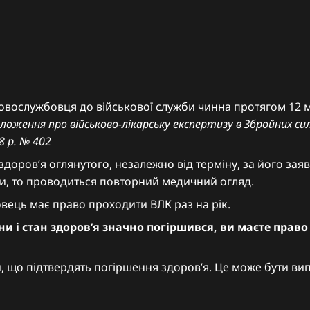
ковослужбовця до військової служби чинна протягом 12 
оложення про військово-лікарську експертизу в Збройних с
8 р. № 402
здоров’я оглянутого, незалежно від терміну, за його за
ни, то проводиться повторний медичний огляд.
ець має право проходити ВЛК раз на рік.
ни і стан здоров’я значно погіршився, ви маєте прав
, що підтвердять погіршення здоров’я. Це може бути ви