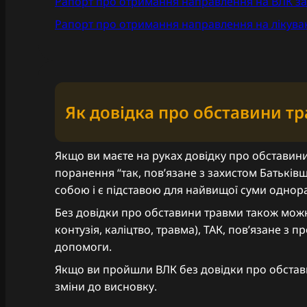
Рапорт про отримання направлення на ВЛК за
Рапорт про отримання направлення на лікува
Як довідка про обставини т
Якщо ви маєте на руках довідку про обставини 
поранення “так, повʼязане з захистом Батьківщ
собою і є підставою для найвищої суми однора
Без довідки про обставини травми також мож
контузія, каліцтво, травма), ТАК, повʼязане 
допомоги.
Якщо ви пройшли ВЛК без довідки про обставини
зміни до висновку.