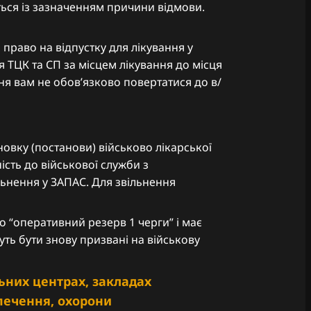
ться із зазначенням причини відмови.
 право на відпустку для лікування у
 ТЦК та СП за місцем лікування до місця
я вам не обовʼязково повертатися до в/
новку (постанови) військово лікарської
ість до військової служби з
льнення у ЗАПАС. Для звільнення
о “оперативний резерв 1 черги” і має
уть бути знову призвані на військову
ьних центрах, закладах
зпечення, охорони