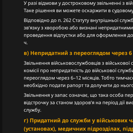
У разі відмови у достроковому звільненні з в
Таке рішення ви можете оскаржити в судовом
Відповідно до п. 262 Статуту внутрішньої служ
зв’язку з хворобою або визнані непридатними 
проведення відпустки або для оформлення док
ч.
в) Непридатний з переоглядом через 6 
Звільнення військовослужбовців з військової с
комісії про непридатність до військової служб
переоглядом через 6–12 місяців. Тобто тимчас
необхідно подати рапорт та долучити до ньог
Звільнення у запас означає, що така особа пер
відстрочку за станом здоровʼя на період дії в
службу.
г) Придатний до служби у військових ч
(установах), медичних підрозділах, під