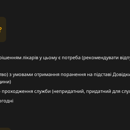
?
 рішенням лікарів у цьому є потреба (рекомендувати від
цтво) з умовами отримання поранення на підставі Довід
щини)
о проходження служби (непридатний, придатний для слу
огодні