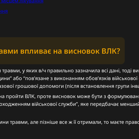
 місцем лікування
ння
равми впливає на висновок ВЛК?
травми, у яких в/ч правильно зазначила всі дані, тоді 
ини” або “повʼязане з виконанням обовʼязків військової
зової грошової допомоги (після встановлення групи інва
на пройти ВЛК, проте висновок може бути з формулюва
з проходженням військової служби”, яке передбачає менш
 травми, але пізніше все ж її отримали, то маєте право 