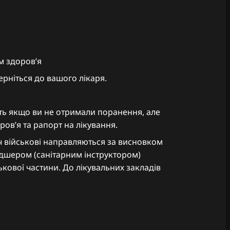
м здоровʼя
ерніться до вашого лікаря.
іть якщо ви не отримали поранення, але
овʼя та рапорт на лікування.
ч військові направляються за висновком
льдшером (санітарним інструктором)
кової частини. До лікувальних закладів