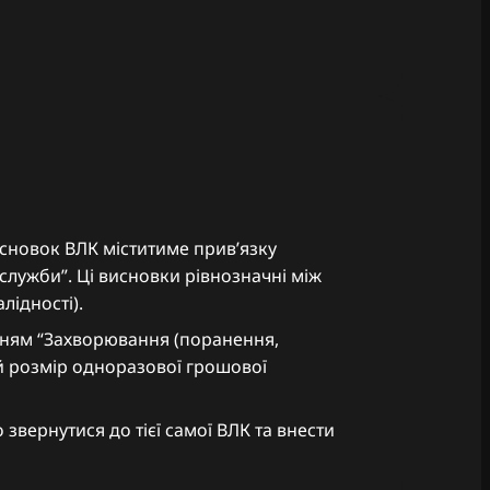
висновок ВЛК міститиме привʼязку
 служби”. Ці висновки рівнозначні між
лідності).
нням “Захворювання (поранення,
ий розмір одноразової грошової
звернутися до тієї самої ВЛК та внести