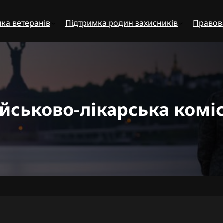
ка ветеранів
Підтримка родин захисників
Правов
ійськово-лікарська коміс