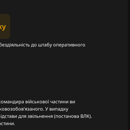
ку
бездіяльність до штабу оперативного
у командира військової частини ви
ьковозобов’язаного. У випадку
ідстави для звільнення (постанова ВЛК).
астини.