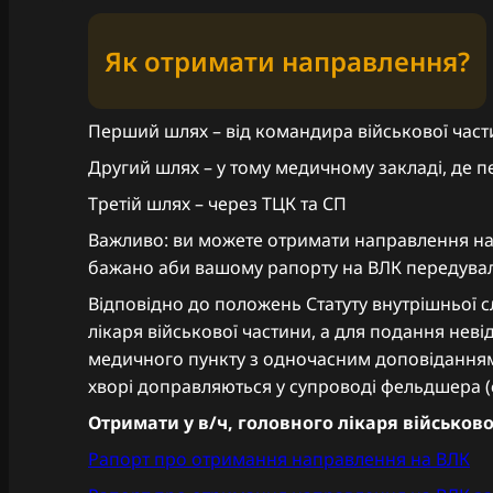
Як отримати направлення?
Перший шлях – від командира військової части
Другий шлях – у тому медичному закладі, де п
Третій шлях – через ТЦК та СП
Важливо: ви можете отримати направлення на 
бажано аби вашому рапорту на ВЛК передували
Відповідно до положень Статуту внутрішньої 
лікаря військової частини, а для подання нев
медичного пункту з одночасним доповіданням 
хворі доправляються у супроводі фельдшера (са
Отримати у в/ч, головного лікаря військово
Рапорт про отримання направлення на ВЛК