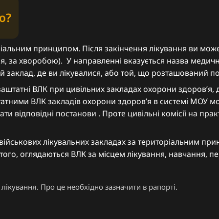
ю?
іальним принципом. Після закінчення лікування ви мож
я, за хворобою). У направленні вказується назва медич
й заклад, де ви лікувалися, або той, що розташований п
аштатні ВЛК при цивільних закладах охорони здоровʼя, 
аштатними ВЛК закладів охорони здоровʼя в системі МОУ
ти відповідні постанови . Проте цивільні комісії на пра
 військових лікувальних закладах за територіальним пр
того, оглядаються ВЛК за місцем лікування, навчання, пе
лікування. Про це необхідно зазначити в рапорті.