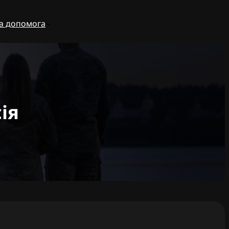
а допомога
ія