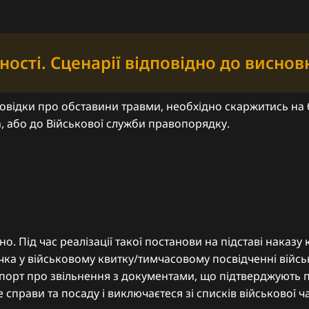
сті. Сценарії відповідно до виснов
овідки про обставини травми, необхідно скаржитись на 
 або до Військової служби правопорядку.
но. Під час реалізації такої постанови на підставі наказ
ачка у військовому квитку/тимчасовому посвідченні війс
апорт про звільнення з документами, що підтверджують п
 справи та посаду і виключаєтеся зі списків військової ч