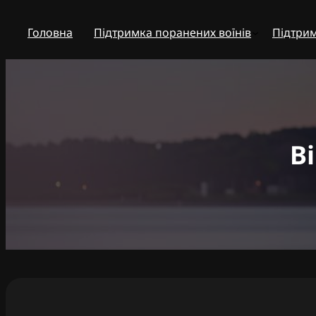
Перейти
до
Головна
Підтримка поранених воїнів
Підтрим
вмісту
В